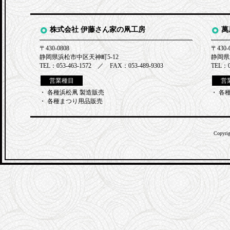
株式会社 伊藤さん家の凧工房
萬
〒430-0808
〒430-
静岡県浜松市中区天神町5-12
静岡県
TEL：053-463-1572 ／ FAX：053-489-9303
TEL：0
営業種目
営
・ 各種浜松凧 製造販売
・ 各
・ 各種まつり用品販売
Copyri