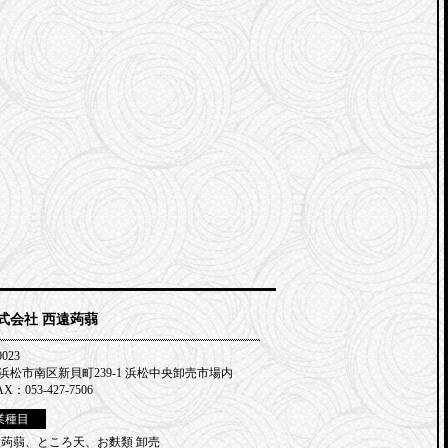
式会社 西遠蒟蒻
0023
浜松市南区新貝町239-1 浜松中央卸売市場内
AX：053-427-7506
業種目
種蒟蒻、ところ天、お麩類 卸売