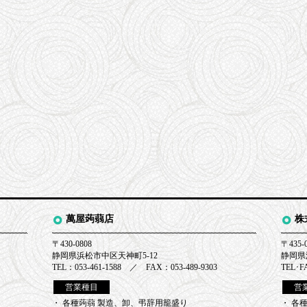
萬屋蒟蒻店
株
〒430-0808
〒435-
静岡県浜松市中区天神町5-12
静岡県
TEL：053-461-1588 ／ FAX：053-489-9303
TEL･F
営業種目
営
・ 各種蒟蒻 製造、卸、弔辞用籠盛り
・ 各