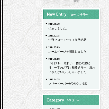
2015.06.29
出店しました。
2015.02.15
中野ブロードウェイ様凧納品
2014.05.09
ホームページを開設しました。
2013.06.09
BS日テレ 壇れい 名匠の里紀
行 〜手わざ恋々和美巡り〜 壇れ
いさんがいらっしゃいました。
2013.04.25
フリーペーパーWOMOに掲載